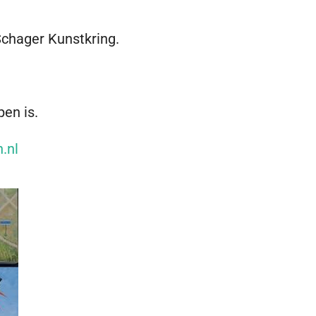
Schager Kunstkring.
pen is.
.nl