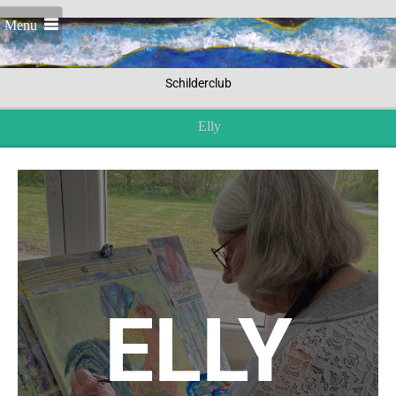
Menu
Schilderclub
Elly
ELLY