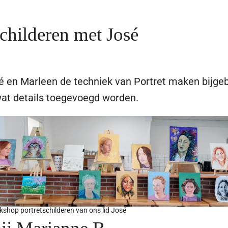
childeren met José
en Marleen de techniek van Portret maken bijgebra
wat details toegevoegd worden.
shop portretschilderen van ons lid José