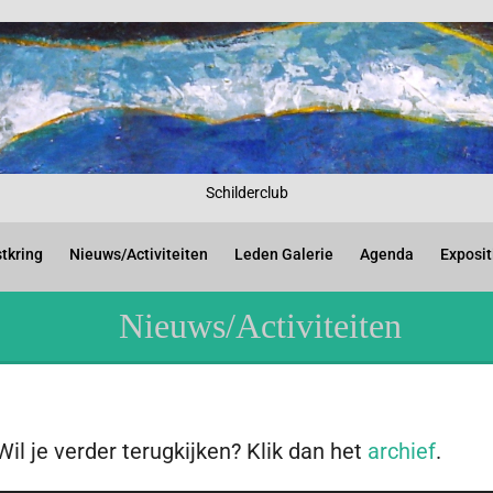
Schilderclub
tkring
Nieuws/Activiteiten
Leden Galerie
Agenda
Exposit
Nieuws/Activiteiten
Wil je verder terugkijken? Klik dan het
archief
.