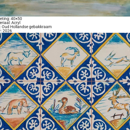
eting: 40×50
riaal: Acryl
el: Oud Hollandse gebakkraam
r: 2026