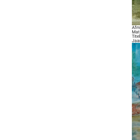
Afm
Mate
Tite
Jaa