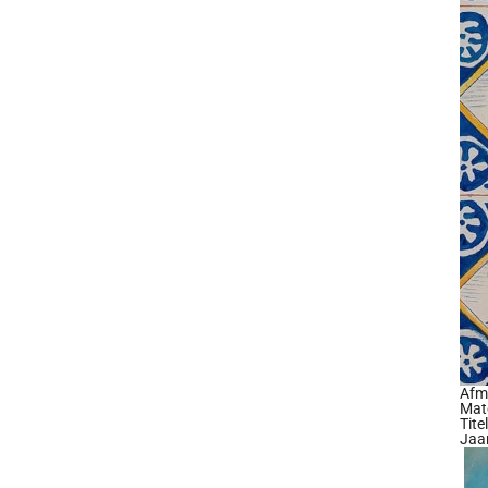
Afm
Mate
Tite
Jaa