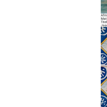
Afm
Mate
Tit
Jaa