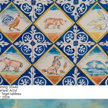
eting: 30×40
riaal: Acryl
l: Tegel tableau
r: 2026