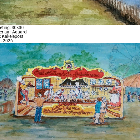
eting: 30×30
riaal: Aquarel
l: Kakelepost
r: 2026