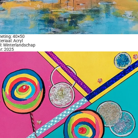
eting: 40×50
eriaal: Acryl
el: Winterlandschap
r: 2025