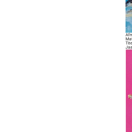
Afm
Mat
Tit
Jaa