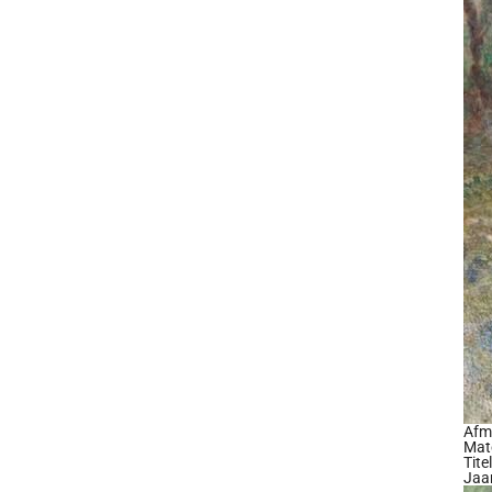
Afm
Mate
Tite
Jaa