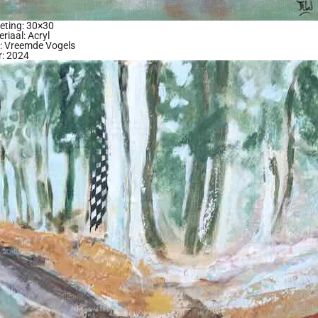
eting: 30×30
riaal: Acryl
l: Vreemde Vogels
r: 2024