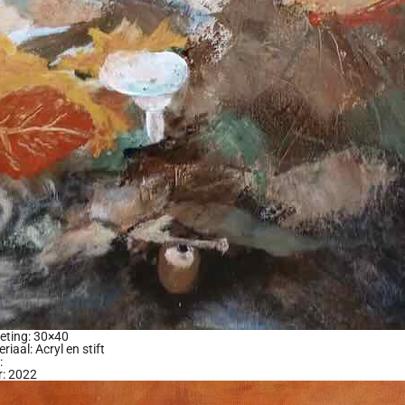
eting: 30×40
riaal: Acryl en stift
:
r: 2022