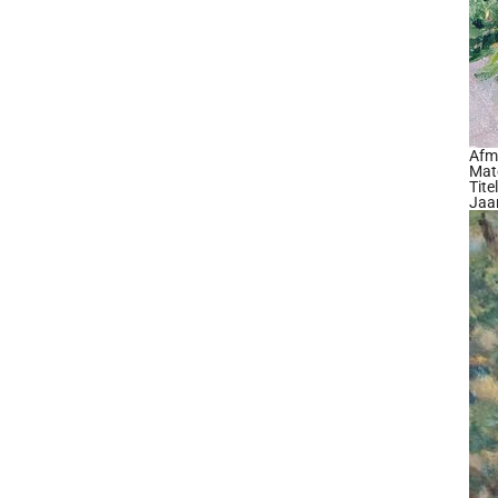
Afm
Mate
Tite
Jaa