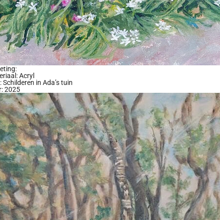
eting:
riaal: Acryl
l: Schilderen in Ada’s tuin
r: 2025