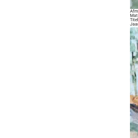
Afm
Mate
Tite
Jaa