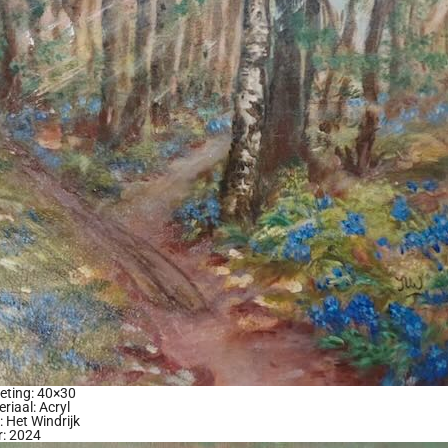
eting: 40×30
riaal: Acryl
l: Het Windrijk
r: 2024