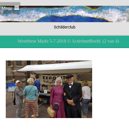
Menu
Schilderclub
Westfriese Markt 5-7-2018 © ActiefmetBeeld. (2 van 4)