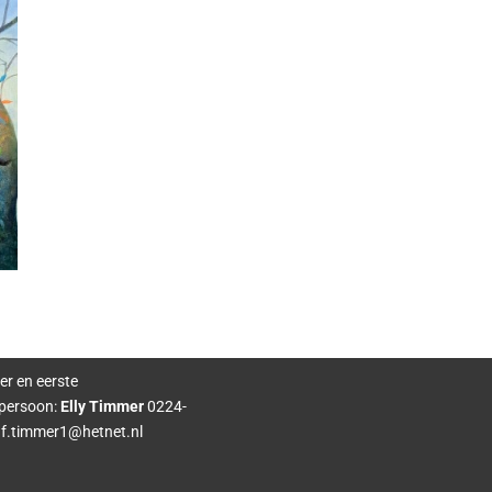
er en eerste
persoon:
Elly Timmer
0224-
f.timmer1@hetnet.nl