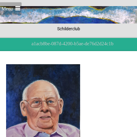
Menu
Schilderclub
a1acb8be-087d-4200-b5ae-de76d2d24c1b